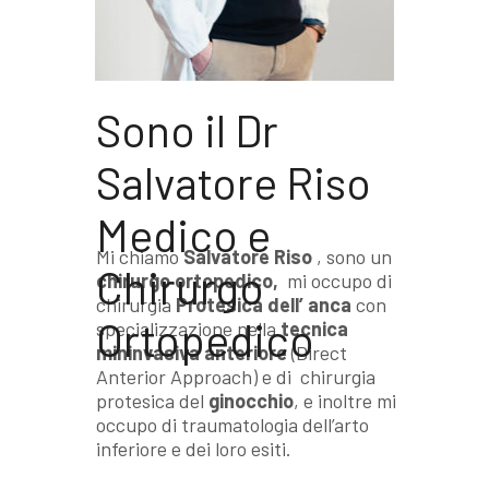
Sono il Dr
Salvatore Riso
Medico e
Mi chiamo
Salvatore Riso
, sono un
Chirurgo
chirurgo ortopedico,
mi occupo di
chirurgia
Protesica dell’ anca
con
Ortopedico
specializzazione nella
tecnica
mininvasiva anteriore
(Direct
Anterior Approach) e di chirurgia
protesica del
ginocchio
, e inoltre mi
occupo di traumatologia dell’arto
inferiore e dei loro esiti.